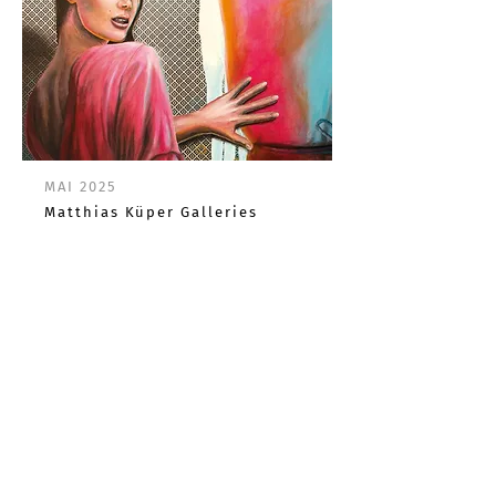
MAI 2025
Matthias Küper Galleries
DUO
Ausstellungsdauer: 16.05. –
11.06.2025
Vernissage am Donnerstag,
15.05.2025
, um
19 Uhr
Matthias Küper Galleries
Mercedesstraße 15
71384 Weinstadt
weitere News